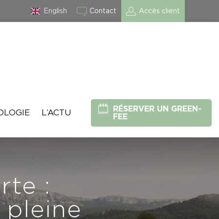
English
Contact
Accès client
RÉSERVER UN GREEN-
OLOGIE
L’ACTU
FEE
rte :
 pleine