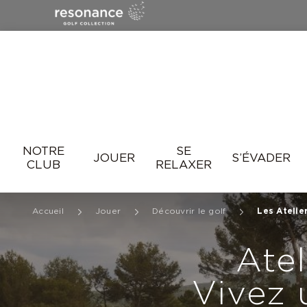
Resonance
NOTRE
SE
JOUER
S’ÉVADER
CLUB
RELAXER
Accueil
Jouer
Découvrir le golf
Les Atelie
Atel
Vivez 