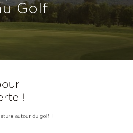
au Golf
pour
rte !
ature autour du golf !