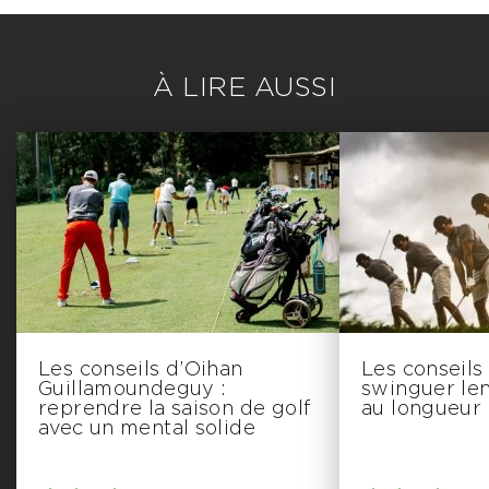
À LIRE AUSSI
Les conseils d’Oihan
Les conseils
Guillamoundeguy :
swinguer le
reprendre la saison de golf
au longueur
avec un mental solide