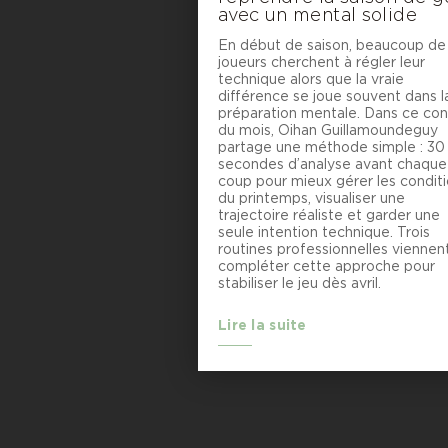
avec un mental solide
En début de saison, beaucoup de
joueurs cherchent à régler leur
technique alors que la vraie
différence se joue souvent dans l
préparation mentale. Dans ce con
du mois, Oihan Guillamoundeguy
partage une méthode simple : 30
secondes d’analyse avant chaque
coup pour mieux gérer les condit
du printemps, visualiser une
trajectoire réaliste et garder une
seule intention technique. Trois
routines professionnelles viennen
compléter cette approche pour
stabiliser le jeu dès avril.
Lire la suite