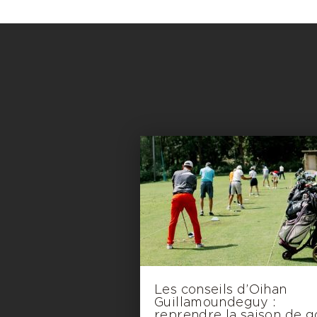
Les conseils d’Oihan
Guillamoundeguy :
reprendre la saison de g