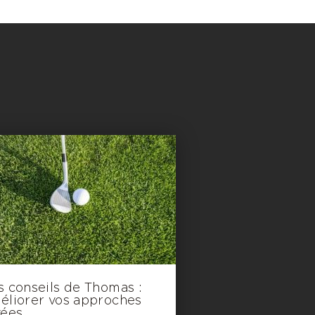
s conseils de Thomas :
éliorer vos approches
vées