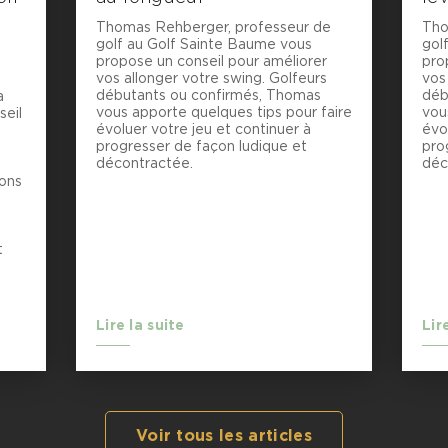
Thomas Rehberger, professeur de
Tho
golf au Golf Sainte Baume vous
gol
propose un conseil pour améliorer
pro
vos allonger votre swing. Golfeurs
vos
débutants ou confirmés, Thomas
déb
a
vous apporte quelques tips pour faire
vou
seil
évoluer votre jeu et continuer à
évo
progresser de façon ludique et
pro
décontractée.
déc
ions
t
Lire la suite
Lir
Voir tous les articles