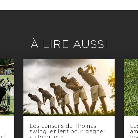
À LIRE AUSSI
Les conseils de Thomas :
Le
swinguer lent pour gagner
am
olf
au longueur
le