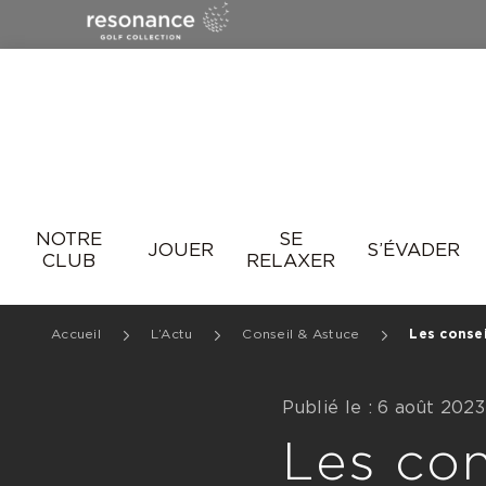
Resonance
NOTRE
SE
JOUER
S’ÉVADER
CLUB
RELAXER
Accueil
L’Actu
Conseil & Astuce
Les conse
Publié le : 6 août 2023
Les con