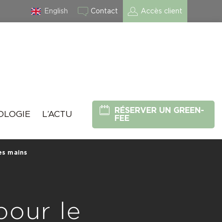
English
Contact
Accès client
RÉSERVER UN GREEN-
OLOGIE
L’ACTU
FEE
es mains
pour le