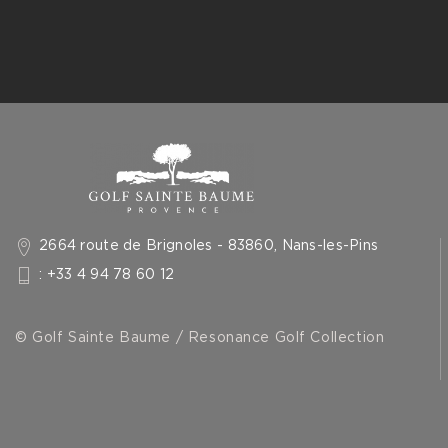
2664 route de Brignoles - 83860, Nans-les-Pins
: +33 4 94 78 60 12
© Golf Sainte Baume / Resonance Golf Collection