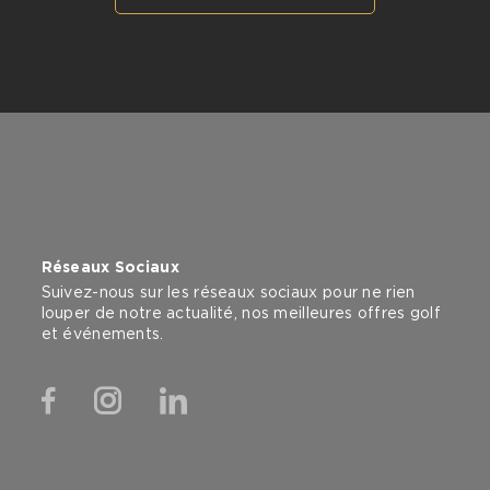
Réseaux Sociaux
Suivez-nous sur les réseaux sociaux pour ne rien
louper de notre actualité, nos meilleures offres golf
et événements.
Facebook
Instagram
Linkedin