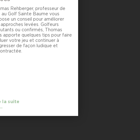
mas Rehberger, professeur de
f au Golf Sainte Baume vous
pose un conseil pour améliorer
 approches levées. Golfeurs
utants ou confirmés, Thomas
s apporte quelques tips pour faire
luer votre jeu et continuer à
gresser de façon ludique et
ontractée.
e la suite