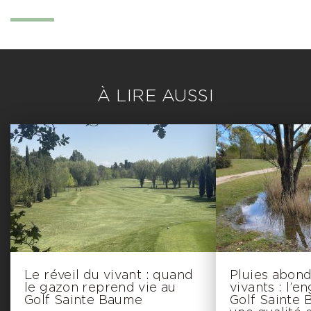
À LIRE AUSSI
Le réveil du vivant : quand
Pluies abond
le gazon reprend vie au
vivants : l’
Golf Sainte Baume
Golf Sainte